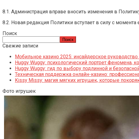
8.1. Администрация вправе вносить изменения в Политик
8.2. Новая редакция Политики вступает в силу с момента
Поиск
Поиск
Свежие записи
Мобильное казино 2025: инсайдерское руководство
Huggy Wuggy: психологический портрет феномена, к
Huggy Wuggy: гид по выбору подлинной и безопасно
Техническая поддержка онлайн-казино: профессион
Kissy Missy: магия мягких игрушек, которые покоря
Фото игрушек